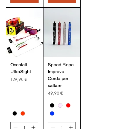
Occhiali
Speed Rope
UltraSight
Improve -
Corda per
Prezzo
129,90 €
saltare
Prezzo
49,90 €