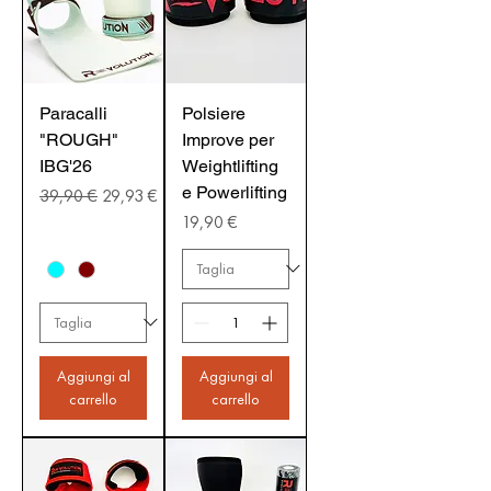
Paracalli
Polsiere
"ROUGH"
Improve per
IBG'26
Weightlifting
e Powerlifting
Prezzo regolare
Prezzo scontato
39,90 €
29,93 €
Prezzo
19,90 €
Aggiungi al
Aggiungi al
carrello
carrello