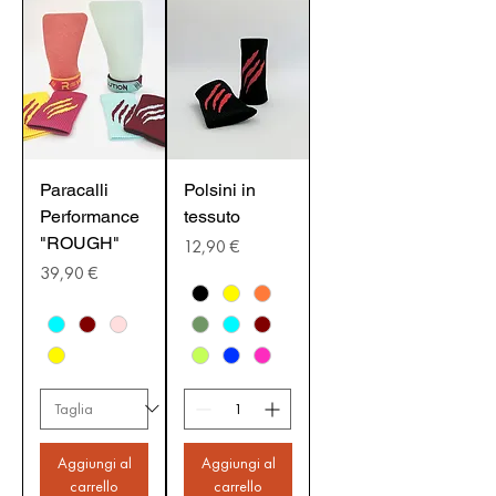
Paracalli
Polsini in
Performance
tessuto
"ROUGH"
Prezzo
12,90 €
Prezzo
39,90 €
Aggiungi al
Aggiungi al
carrello
carrello