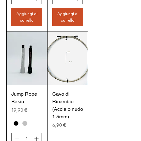
Aggiungi al
Aggiungi al
carrello
carrello
Jump Rope
Cavo di
Basic
Ricambio
(Acciaio nudo
Prezzo
19,90 €
1.5mm)
Prezzo
6,90 €