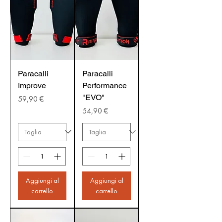
Paracalli
Paracalli
Improve
Performance
"EVO"
Prezzo
59,90 €
Prezzo
54,90 €
Aggiungi al
Aggiungi al
carrello
carrello