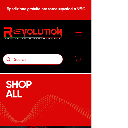
Spedizione gratuita per spese superiori a 99€
SHOP
ALL