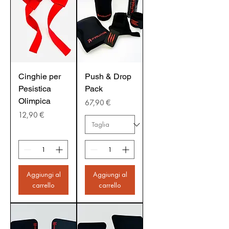
Cinghie per
Push & Drop
Pesistica
Pack
Olimpica
Prezzo
67,90 €
Prezzo
12,90 €
Aggiungi al
Aggiungi al
carrello
carrello