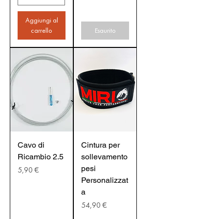
Aggiungi al
carrello
Esaurito
Cavo di
Cintura per
Ricambio 2.5
sollevamento
pesi
Prezzo
5,90 €
Personalizzat
a
Prezzo
54,90 €