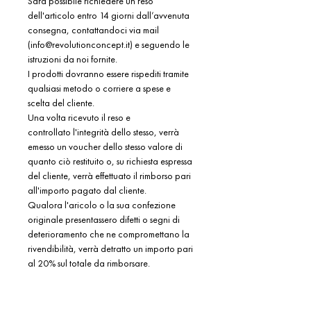
Sarà possibile richiedere un reso
dell'articolo entro 14 giorni dall’avvenuta
consegna, contattandoci via mail
(info@revolutionconcept.it) e seguendo le
istruzioni da noi fornite.
I prodotti dovranno essere rispediti tramite
qualsiasi metodo o corriere a spese e
scelta del cliente.
Una volta ricevuto il reso e
controllato l'integrità dello stesso, verrà
emesso un voucher dello stesso valore di
quanto ciò restituito o, su richiesta espressa
del cliente, verrà effettuato il rimborso pari
all'importo pagato dal cliente.
Qualora l'aricolo o la sua confezione
originale presentassero difetti o segni di
deterioramento che ne compromettano la
rivendibilità, verrà detratto un importo pari
al 20% sul totale da rimborsare.