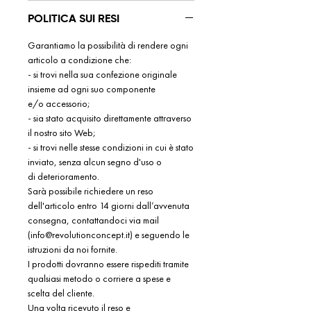
giusta e concordare la tua
POLITICA SUI RESI
personalizzazione. Massima stabilità,
Garantiamo la possibilità di rendere ogni
Zero Compromessi: la Cintura WOD
articolo a condizione che:
E.Y.P. di Revolution Concept ti proietta
- si trovi nella sua confezione originale
verso l'eccellenza nel sollevamento pesi!
insieme ad ogni suo componente
NOTE: Prima di procedere alla
e/o accessorio;
personalizzazione, assicurati di aver
- sia stato acquisito direttamente attraverso
preso bene le misure come indicato tra
il nostro sito Web;
- si trovi nelle stesse condizioni in cui è stato
le immagini del prodotto. Le cinture
inviato, senza alcun segno d'uso o
personalizzate non possono essere
di deterioramento.
sostituite.
Sarà possibile richiedere un reso
dell'articolo entro 14 giorni dall’avvenuta
consegna, contattandoci via mail
(info@revolutionconcept.it) e seguendo le
istruzioni da noi fornite.
I prodotti dovranno essere rispediti tramite
qualsiasi metodo o corriere a spese e
scelta del cliente.
Una volta ricevuto il reso e