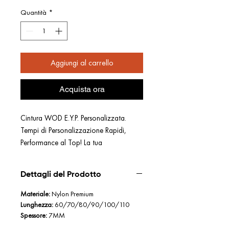
Quantità
*
Aggiungi al carrello
Acquista ora
Cintura WOD E.Y.P. Personalizzata.
Tempi di Personalizzazione Rapidi,
Performance al Top! La tua
personalizzazione richiederà solo da 2
a 10 giorni lavorativi ma il salto nelle
Dettagli del Prodotto
tue nuove performance sarà immediato.
Se ordinata insieme ad altri accessori,
Materiale:
Nylon Premium
questi ultimi verranno spediti appena
Lunghezza:
60/70/80/90/100/110
Spessore:
7MM
pronta la cintura personalizzata. Scorri
tra le immagini per scegliere la taglia